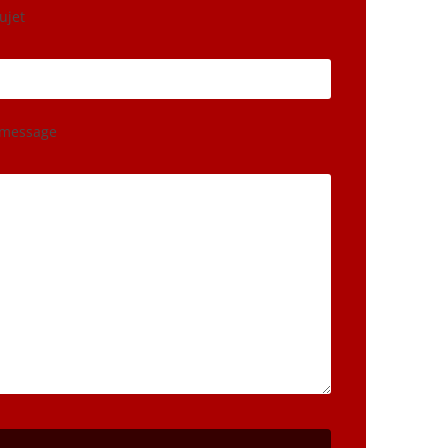
ujet
 message