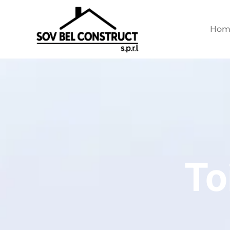
Hom
To