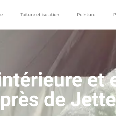
e
Toiture et isolation
Peinture
P
intérieure et 
près de Jette