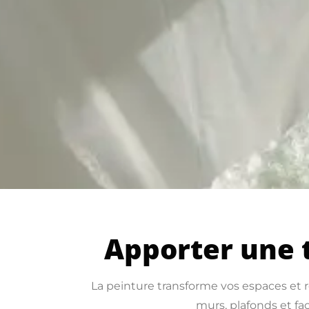
Apporter une 
La peinture transforme vos espaces et re
murs, plafonds et fa