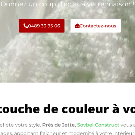
Donnez un coup d’éclat à votre maison !
0489 33 95 06
Contactez-nous
touche de couleur à vo
flète votre style.
Près de Jette,
Sovbel Construct
vous a
çades, apportant fraîcheur et modernité à votre intérieur